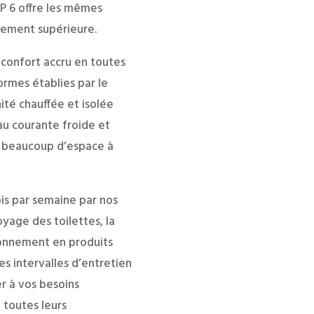
VIP 6 offre les mêmes
tement supérieure.
n confort accru en toutes
normes établies par le
nité chauffée et isolée
au courante froide et
re beaucoup d’espace à
ois par semaine par nos
oyage des toilettes, la
ionnement en produits
es intervalles d’entretien
r à vos besoins
 toutes leurs