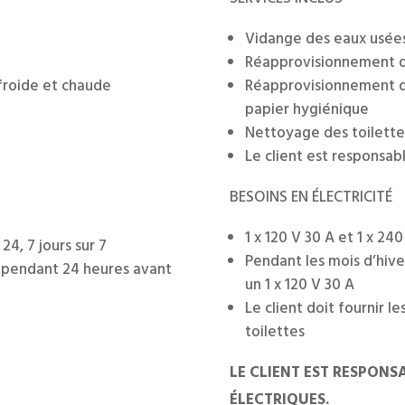
Vidange des eaux usée
Réapprovisionnement d
 froide et chaude
Réapprovisionnement du
papier hygiénique
Nettoyage des toilettes
Le client est responsab
BESOINS EN ÉLECTRICITÉ
1 x 120 V 30 A et 1 x 24
24, 7 jours sur 7
Pendant les mois d’hiver
e pendant 24 heures avant
un 1 x 120 V 30 A
Le client doit fournir l
toilettes
LE CLIENT EST RESPON
ÉLECTRIQUES.